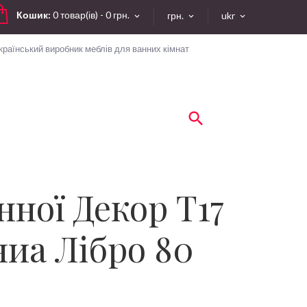
Кошик:
0 товар(ів) - 0 грн.
грн.
ukr
країнський виробник меблів для ванних кімнат
нної Декор T17
иа Лібро 80