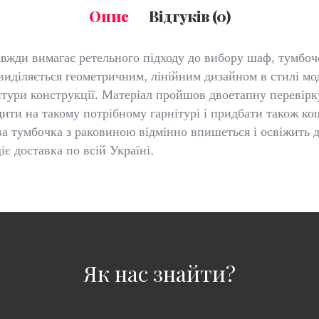
Опис
Відгуків (0)
авжди вимагає ретельного підходу до вибору шаф, тумбоч
 виділяється геометричним, лінійним дизайном в стилі мо
тури конструкції. Матеріал пройшов двоетапну перевірку 
ти на такому потрібному гарнітурі і придбати також ко
а тумбочка з раковиною відмінно впишеться і освіжить 
є доставка по всій Україні.
Як нас знайти?