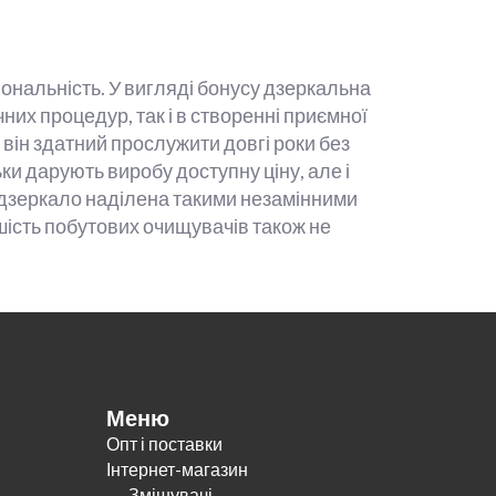
ональність. У вигляді бонусу дзеркальна
них процедур, так і в створенні приємної
 він здатний прослужити довгі роки без
ки дарують виробу доступну ціну, але і
дзеркало наділена такими незамінними
ьшість побутових очищувачів також не
Меню
Опт і поставки
Інтернет-магазин
Змішувачі