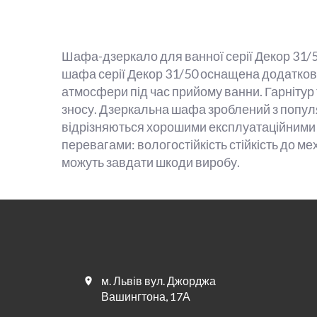
Шафа-дзеркало для ванної серії Декор 31/5
шафа серії Декор 31/50 оснащена додатковим
атмосфери під час прийому ванни. Гарнітур 
зносу. Дзеркальна шафа зроблений з популяр
відрізняються хорошими експлуатаційними
перевагами: вологостійкість стійкість до ме
можуть завдати шкоди виробу.
м. Львів вул. Джорджа
Вашингтона, 17А