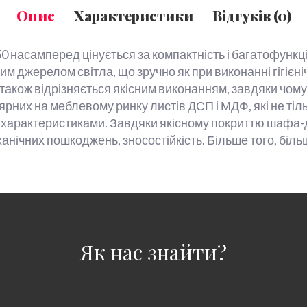
Опис
Характеристики
Відгуків (0)
0 насамперед цінується за компактність і багатофункці
 джерелом світла, що зручно як при виконанні гігієніч
також відрізняється якісним виконанням, завдяки чому
них на меблевому ринку листів ДСП і МДФ, які не тіль
 характеристиками. Завдяки якісному покриттю шафа-
ханічних пошкоджень, зносостійкість. Більше того, біл
Як нас знайти?