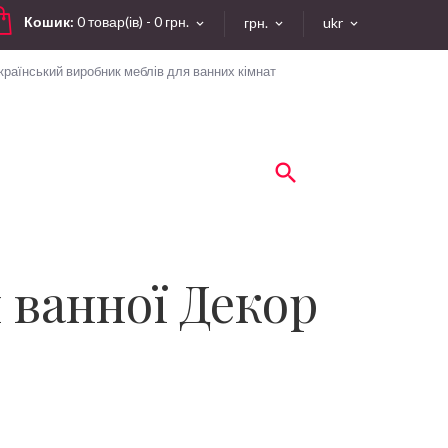
Кошик:
0 товар(ів) - 0 грн.
грн.
ukr
країнський виробник меблів для ванних кімнат
 ванної Декор