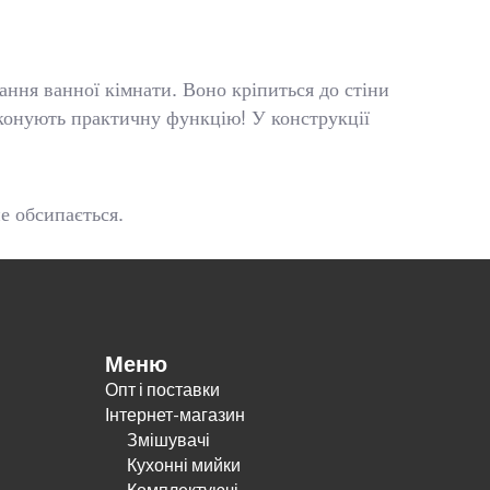
ання ванної кімнати. Воно кріпиться до стіни
иконують практичну функцію! У конструкції
не обсипається.
Меню
Опт і поставки
Інтернет-магазин
Змішувачі
Кухонні мийки
Комплектуючі