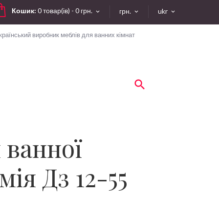
Кошик:
0 товар(ів) - 0 грн.
грн.
ukr
країнський виробник меблів для ванних кімнат
 ванної
ія Дз 12-55