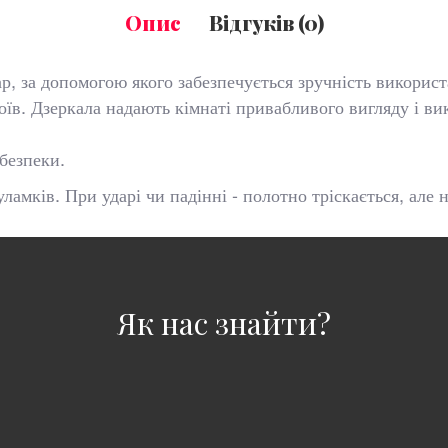
Опис
Відгуків (0)
р, за допомогою якого забезпечується зручність використ
їв. Дзеркала надають кімнаті привабливого вигляду і в
безпеки.
амків. При ударі чи падінні - полотно тріскається, але 
Як нас знайти?