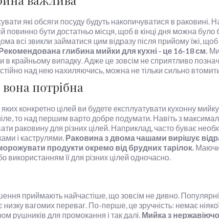
ибина важлива
ати які обсяги посуду будуть накопичуватися в раковині. Напр
ній повинно бути достатньо місця, щоб в кінці дня можна було
ма всі звикли займатися цим відразу після прийому їжі, щоб 
Рекомендована глибина мийки для кухні - це 16-18 см.
Ми
ьки в крайньому випадку. Адже це зовсім не сприятливо позна
стійно над нею нахиляючись, можна не тільки сильно втомити
 вона потрібна
ля яких конкретно цілей ви будете експлуатувати кухонну мийку
міле, то над першим варто добре подумати. Навіть з максим
ти раковину для різних цілей. Наприклад, часто буває необхі
лками і каструлями.
Раковина з двома чашами вирішує відр
зморожувати продукти окремо від брудних тарілок.
Маючи 
бо використанням її для різних цілей одночасно.
рішення приймають найчастіше, що зовсім не дивно. Популярн
низку вагомих переваг. По-перше, це зручність: немає ніякої
ом рушників для промокання і так далі.
Мийка з нержавіючої