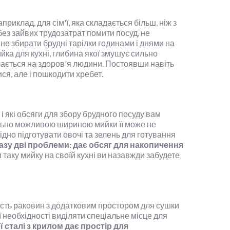
иклад, для сім'ї, яка складається більш, ніж з
 без зайвих трудозатрат помити посуд, не
не збирати брудні тарілки годинами і днями на
йка для кухні, глибина якої змушує сильно
чається на здоров'я людини. Постоявши навіть
ся, але і пошкодити хребет.
 і які обсяги для збору брудного посуду вам
ально можливою шириною мийки її може не
дно підготувати овочі та зелень для готування
азу дві проблеми: дає обсяг для накопичення
таку мийку на своїй кухні ви назавжди забудете
ість раковин з додатковим простором для сушки
 необхідності виділяти спеціальне місце для
 сталі з крилом дає простір для