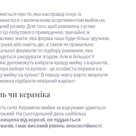
ться про те, яка насправді існує їх
 стикається з величезним асортиментом мийок на
ий розмір. Для того, щоб раковина з усіма
р'єр побутового приміщення, звичайно ж
жливо знати, яка форма чаші буде більш зручною
сушка або навіть дві, а також як правильно
сальної формули по підбору раковини, яка
деться шкодувати згодом. Але в більшості
 які допоможуть вибрати кращу мийку з варіантів,
 при виборі та купівлі - це особиста перевага в
у мийку на кухню? В першу чергу варто звернути
можна підібрати невірний варіант:
ль чи кераміка
віть скло. Керамічні мийки за відгуками здаються
низький. На сьогоднішній день найбільш
ахищена від корозії, не піддається
вачів, і має високий рівень зносостійкості.