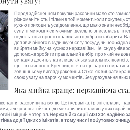
рнути увагу?
Перед здійсненням покупки раковини мало хто замислює
різноманітність. І тільки в той момент, коли покупець
кухню приходить усвідомлення, що мало знати необхідн
супутніми комплектуючими ідеально вписалась в інте
недостатньо просто правильно підібрати габарити. Ва
для звичайного в будинку обсягу посуду, чи необхідна 
вибрати мийку на кухню з нержавійки. Не існує універ
допоможе зробити правильний вибір, про який не дове
випадків досить знати лише кілька загальних нюансів,
що є в наявності. Крім них, все, на що варто спиратися
зовнішньому вигляді раковини. Отже, як вибрати кращ
свою увагу на парочку моментів, без урахування яких 
Яка мийка краще: нержавіюча ста
конання раковини на кухню. Це і кераміка, і різні сплави, і на
ими, але рівень стійкості до механічних впливів у них вкрай 
огий і міцний матеріал.
Нержавійка серії AISI 304 надійно з
ка до дії їдких хімікатів, в тому числі побутових очищу