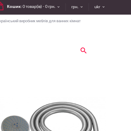
Кошик:
0 товар(ів) - 0 грн.
грн.
ukr
країнський виробник меблів для ванних кімнат