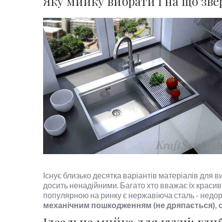
Яку мийку вибрати і на що зве
Існує близько десятка варіантів матеріалів для ви
досить ненадійними. Багато хто вважає їх красив
популярною на ринку є нержавіюча сталь - недор
механічним пошкодженням (не дряпається), стій