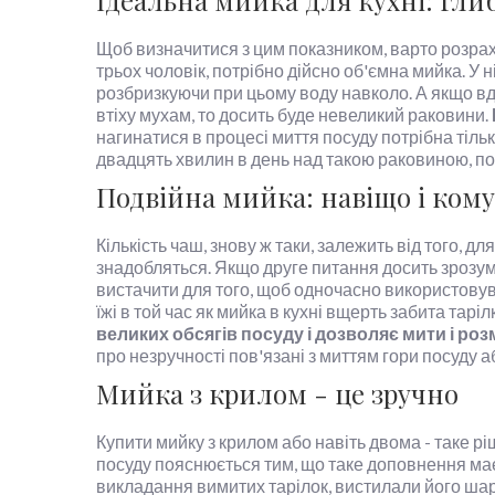
Ідеальна мийка для кухні: гл
Щоб визначитися з цим показником, варто розрахув
трьох чоловік, потрібно дійсно об'ємна мийка. У 
розбризкуючи при цьому воду навколо. А якщо вдо
втіху мухам, то досить буде невеликий раковини.
нагинатися в процесі миття посуду потрібна тіл
двадцять хвилин в день над такою раковиною, по
Подвійна мийка: навіщо і кому
Кількість чаш, знову ж таки, залежить від того, д
знадобляться. Якщо друге питання досить зрозу
вистачити для того, щоб одночасно використовува
їжі в той час як мийка в кухні вщерть забита тарі
великих обсягів посуду і дозволяє мити і ро
про незручності пов'язані з миттям гори посуду а
Мийка з крилом - це зручно
Купити мийку з крилом або навіть двома - таке 
посуду пояснюється тим, що таке доповнення має 
викладання вимитих тарілок, вистилали його шар