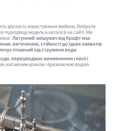
ить зручність користування мийкою. Вибрати
ти підходящу модель в каталозі на сайті. Ми
реваг.
Латунний змішувач від Крафт має
м, вм'ятинам), стійкості до їдких хімікатів.
зпечує плавний хід струменя води.
води, перешкоджає виникненню гнилі і
бами, капаючим краном і бризкаючою водою