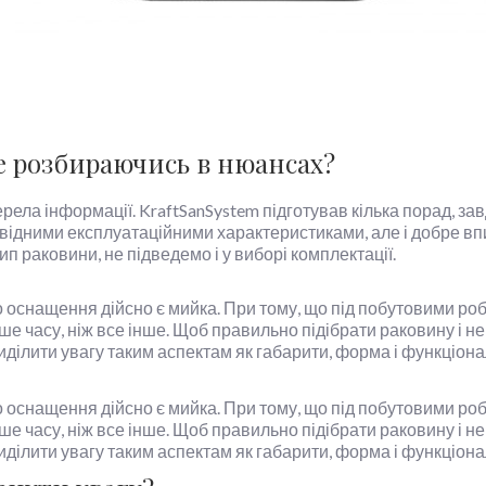
е розбираючись в нюансах?
ела інформації. KraftSanSystem підготував кілька порад, за
дповідними експлуатаційними характеристиками, але і добре в
п раковини, не підведемо і у виборі комплектації.
оснащення дійсно є мийка. При тому, що під побутовими робо
ше часу, ніж все інше. Щоб правильно підібрати раковину і не
риділити увагу таким аспектам як габарити, форма і функціон
оснащення дійсно є мийка. При тому, що під побутовими робо
ше часу, ніж все інше. Щоб правильно підібрати раковину і не
риділити увагу таким аспектам як габарити, форма і функціон