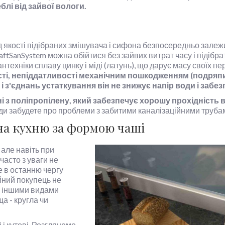
лі від зайвої вологи.
 якості підібраних змішувача і сифона безпосередньо залеж
aftSanSystem можна обійтися без зайвих витрат часу і підібра
техніки сплаву цинку і міді (латунь), що дарує масу своїх пе
ті, непіддатливості механічним пошкодженням (подряпина
 з'єднань устаткування він не знижує напір води і забе
і з поліпропілену, який забезпечує хорошу прохідність 
вжди забудете про проблеми з забитими каналізаційними тру
на кухню за формою чаші
 але навіть при
часто з уваги не
е в останню чергу
йний покупець не
 і іншими видами
а - кругла чи
 і кутові. Розглянемо