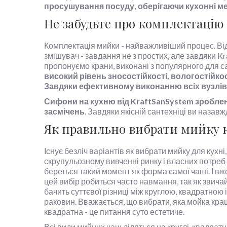
просушування посуду, оберігаючи кухонні меб
Не забудьте про комплектацію
Комплектація мийки - найважливіший процес. Від
змішувач - завдання не з простих, але завдяки Kr
пропонуємо крани, виконані з популярного для сан
високий рівень зносостійкості, вологостійкос
Завдяки ефективному виконанню всіх вузлів і
Сифони на кухню від KraftSanSystem зроблен
засмічень
. Завдяки якісній сантехніці ви наза
Як правильно вибрати мийку 
Існує безліч варіантів як вибрати мийку для кухні,
скрупульозному вивченні ринку і власних потреб 
береться такий момент як форма самої чаші. І вж
цей вибір робиться часто навмання, так як звича
бачить суттєвої різниці між круглою, квадратною
раковин. Вважається, що вибрати, яка мойка кращ
квадратна - це питання суто естетиче.
Всі види мийних чаш діляться на круглі, квадратні