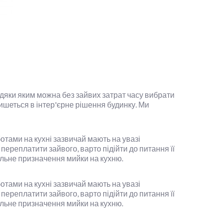
вдяки яким можна без зайвих затрат часу вибрати
пишеться в інтер'єрне рішення будинку. Ми
тами на кухні зазвичай мають на увазі
 переплатити зайвого, варто підійти до питання її
альне призначення мийки на кухню.
тами на кухні зазвичай мають на увазі
 переплатити зайвого, варто підійти до питання її
альне призначення мийки на кухню.