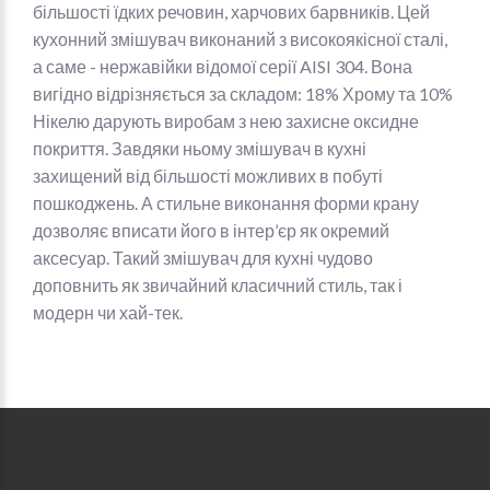
більшості їдких речовин, харчових барвників. Цей
кухонний змішувач виконаний з високоякісної сталі,
а саме - нержавійки відомої серії AISI 304. Вона
вигідно відрізняється за складом: 18% Хрому та 10%
Нікелю дарують виробам з нею захисне оксидне
покриття. Завдяки ньому змішувач в кухні
захищений від більшості можливих в побуті
пошкоджень. А стильне виконання форми крану
дозволяє вписати його в інтер’єр як окремий
аксесуар. Такий змішувач для кухні чудово
доповнить як звичайний класичний стиль, так і
модерн чи хай-тек.